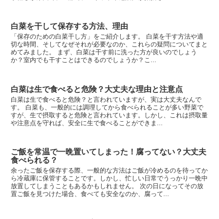
白菜を干して保存する方法、理由
「保存のための白菜干し方」をご紹介します。 白菜を干す方法や適
切な時間、そしてなぜそれが必要なのか、これらの疑問についてまと
めてみました。 まず、白菜は干す前に洗った方が良いのでしょう
か？室内でも干すことはできるのでしょうか？こ...
白菜は生で食べると危険？大丈夫な理由と注意点
白菜は生で食べると危険？と言われていますが、実は大丈夫なんで
す。 白菜も、一般的には調理してから食べられることが多い野菜で
すが、生で摂取すると危険と言われています。しかし、これは摂取量
や注意点を守れば、安全に生で食べることができま...
ご飯を常温で一晩置いてしまった！腐ってない？大丈夫
食べられる？
余ったご飯を保存する際、一般的な方法はご飯が冷めるのを待ってか
ら冷蔵庫に保管することです。しかし、忙しい日常でうっかり一晩中
放置してしまうこともあるかもしれません。 次の日になってその放
置ご飯を見つけた場合、食べても安全なのか、腐って...