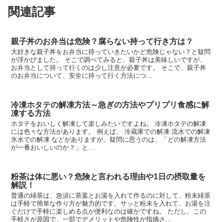
関連記事
親子丼のお弁当は危険？腐らない持って行き方は？
大好きな親子丼をお弁当に持っていきたいかど危険じゃない？と疑問
が浮かびました。 そこで調べてみると、親子丼は美味しいですが、
お弁当として持って行くのは少し注意が必要です。 そこで、親子丼
のお弁当について、安全に持って行く方法につ...
冷凍ホタテの解凍方法～急ぎの方法やプリプリ食感に解
凍する方法
ホタテをおいしく解凍して楽しみたいですよね。 冷凍ホタテの解凍
には色々な方法があります。 例えば、 冷蔵庫での解凍 流水での解凍
氷水での解凍 などがありますが、疑問に思うのは、「どの解凍方法
が一番おいしいのか？」と...
粉茶は体に悪い？危険と言われる理由や1日の摂取量を
解説！
普通の緑茶は、急須に茶葉とお湯を入れて作るのに対して、粉末緑茶
は手軽で簡単な作り方が魅力的です。サッと粉末を入れて、お湯を注
ぐだけで手軽に楽しめる点が便利なのは確かですね。 ただし、この
手軽さが原因で、一部でデメリットや危険性が指摘さ...