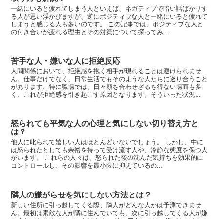
一緒にいると疲れてしまう人といえば、ネガティブで暗い話ばかりす
る人が思い浮かびますが、逆にポジティブな人と一緒にいると疲れて
しまうと感じる人も多いのです。 この記事では、ポジティブな人と
の付き合いが疲れる理由とその対策について探ってみ...
苦手な人・嫌いな人に拒絶反応
人間関係において、拒絶感を抱く相手が現れることは避けられませ
ん。仕事だけでなく、日常生活でもそのような人たちに巡り合うこと
があります。特に職場では、日々顔を合わせざるを得ない場面も多
く、これが拒絶感を引き起こす原因となります。そういった状況...
怒られても平気な人の心理と気にしない切り替え方と
は？
他人に叱られて嬉しい人はほとんどいないでしょう。 しかし、中に
は怒られたとしても余裕を持って受け流す人や、冷静な態度を保つ人
がいます。 これらの人々は、怒られた後の沈んだ気持ちを効果的に
コントロールし、その影響を最小限に抑えているの...
隣人の嫌がらせを気にしない方法とは？
新しい住所に引っ越してくる際、隣人がどんな人かは予測できませ
ん。最初は素敵な人が隣に住んでいても、次に引っ越してくる人が嫌