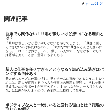
ymap01-04
関連記事
新婚でも関係ない！旦那が優しいけど嫌いになる理由と
は？
「旦那は優しいけど思いやりがないと感じてしまう」 「旦那に優し
くできないのは私だけなの？」 「新婚なのに旦那がどんどん嫌いに
なる。これってはおかしい？」 優しい夫なのに、なぜか彼に対して
嫌悪感を抱くことは、意外にもよくある...
新人に仕事を任せすぎるとどうなる？詰め込み過ぎはパ
ンクする危険あり
新人がスムーズに仕事に慣れ、早くチームに貢献できるようにするた
めには、新人が直面するであろう仕事上の難題を理解し、それを乗り
越えるためのサポートが不可欠です。 しかしながら、一人ひとりの
能力には差がありますので、必要以上に期待して仕事...
ポジティブな人と一緒にいると疲れる理由とは？距離の
取り方も解説！