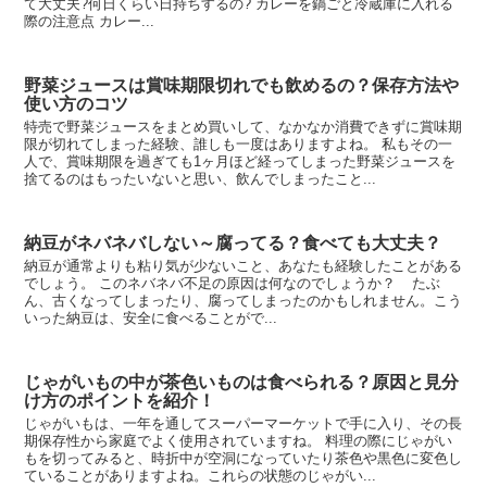
て大丈夫?何日くらい日持ちするの? カレーを鍋ごと冷蔵庫に入れる
際の注意点 カレー...
野菜ジュースは賞味期限切れでも飲めるの？保存方法や
使い方のコツ
特売で野菜ジュースをまとめ買いして、なかなか消費できずに賞味期
限が切れてしまった経験、誰しも一度はありますよね。 私もその一
人で、賞味期限を過ぎても1ヶ月ほど経ってしまった野菜ジュースを
捨てるのはもったいないと思い、飲んでしまったこと...
納豆がネバネバしない～腐ってる？食べても大丈夫？
納豆が通常よりも粘り気が少ないこと、あなたも経験したことがある
でしょう。 このネバネバ不足の原因は何なのでしょうか？ たぶ
ん、古くなってしまったり、腐ってしまったのかもしれません。こう
いった納豆は、安全に食べることがで...
じゃがいもの中が茶色いものは食べられる？原因と見分
け方のポイントを紹介！
じゃがいもは、一年を通してスーパーマーケットで手に入り、その長
期保存性から家庭でよく使用されていますね。 料理の際にじゃがい
もを切ってみると、時折中が空洞になっていたり茶色や黒色に変色し
ていることがありますよね。これらの状態のじゃがい...