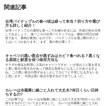
関連記事
台湾パイナップルの食べ頃は緑って本当？切り方や選び
方も詳しく紹介！
台湾パイナップルの適切な食べごろを確かめるには、外皮の色を注視
してみましょう。 食べごろの台湾パイナップルは、網目の凹凸が緑
色であり、果肉が黄色いものです。 パイナップルを選ぶ際のポイン
トはいくつかあります。 まず、葉の色が濃くて...
キャベツの黒い斑点や黒ずみはカビ？食べれる？黒くな
る原因と鮮度を保つ保存方法も
サラダや煮込み料理に人気のキャベツですが、いざ使おうと葉を見る
と黒い斑点や黒ずみがあって残念な気持ちになることがありますよ
ね。 この黒い斑点や黒ずみもしかしてカビ？と不安になる方もいる
と思います。 今回は黒い斑点や黒ずみができてしまった...
カレーは冷蔵庫に鍋ごと入れて大丈夫?何日くらい日持
ちするの?
この記事では、 カレーは冷蔵庫に鍋ごと入れて大丈夫?何日くらい日
持ちするの? についてまとめました。 カレーは冷蔵庫に鍋ごと入れ