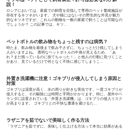
説！
ロシアにおいては、家庭での飼育を目指して専用のペット繁殖施設が
存在するキツネがいます。 犬や猫にはないその野生的な外見が魅力
的なキツネですが、これらの動物を一般の家庭で飼うことは可能なの
でしょうか？ この記事では、キツ...
ペットボトルの飲み物をちょっと残すのは病気？
時たま、飲み物を最後まで飲み干さずに、ちょっとだけ残してしまう
人がいますよね。 透明なペットボトルの中身が見えるため、「あ
れ？まだ残っているのに捨てちゃった！」と他人の行動に気づくこと
があり、見ているだけで何となく不快に感じてしまうこ...
外置き洗濯機に注意！ゴキブリが侵入してしまう原因と
対策
ゴキブリは湿度が高く、水の周りが好きな害虫です。一度ゴキブリが
侵入すると、その駆除には時間と手間がかかります。特に、屋外やベ
ランダに設置されている「外置き洗濯機」は、ゴキブリの侵入リスク
が高まります。 ゴキブリとの不快な遭遇を避けるた...
ラザニアを茹でないで美味しく作る方法
「ラザニアを茹でずに、美味しく仕上げる方法って本当に効果がある