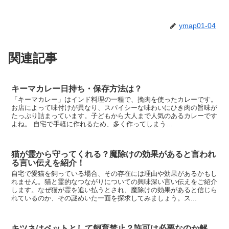
ymap01-04
関連記事
キーマカレー日持ち・保存方法は？
「キーマカレー」はインド料理の一種で、挽肉を使ったカレーです。
お店によって味付けが異なり、スパイシーな味わいにひき肉の旨味が
たっぷり詰まっています。子どもから大人まで人気のあるカレーです
よね。 自宅で手軽に作れるため、多く作ってしまう...
猫が霊から守ってくれる？魔除けの効果があると言われ
る言い伝えを紹介！
自宅で愛猫を飼っている場合、その存在には理由や効果があるかもし
れません。猫と霊的なつながりについての興味深い言い伝えをご紹介
します。なぜ猫が霊を追い払うとされ、魔除けの効果があると信じら
れているのか、その謎めいた一面を探求してみましょう。ス...
キツネはペットとして飼育禁止？許可は必要なのか解