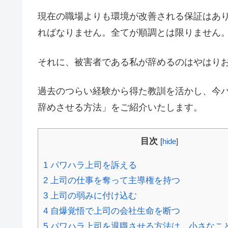
現在の職場よりも環境が改善される保証はあ
ればなりません。全てが順調とは限りません
それに、被害者である私が辞めるのはやはり
過去のつらい経験から得た教訓を活かし、今
辞めさせる方法」をご紹介いたします。
目次
[
hide
]
1
パワハラ上司を訴える
2
上司の仕事を奪って主導権を持つ
3
上司の弱みに付け込む
4
自爆覚悟で上司の会社生命を断つ
5
パワハラ上司を退職させる方法は、小さなこ