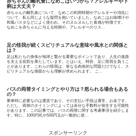
赤ちゃんの離乳食になめこはいつから？アレルギーや下
痢は大丈夫？
赤ちゃんの離乳食について、なめこの利用時期やアレルギーや消化に
ついて、私も同じような疑問を抱いていました。なめこはお味噌汁や
和風パスタなどによく使われ、そのヌルヌルした食感が特徴です。
なめこを赤ちゃんに与える時期や、アレルギーのリス...
足の怪我が続くスピリチュアルな意味や風水との関係と
は？
足は私たちの身体が地球と繋がる重要なポイントであり、人生の進路
を支える役割を果たしています。とはいえ、時折、足に怪我を負うこ
とがあります。これらの怪我は、単なる肉体的な問題だけでなく、ス
ピリチュアルな側面からも理解が求められます。 こ...
バスの両替タイミングとやり方は？怒られる場合もある
の？
乗車時に必要なのは運賃であり、その支払い手段は通常、お金です。
ただし、両替のタイミングによっては余分な手数料が発生する可能性
があります。この記事では、バスの両替に関する考慮事項を紹介しま
す。特に、1000円札や500円玉が一般的に使...
スポンサーリンク