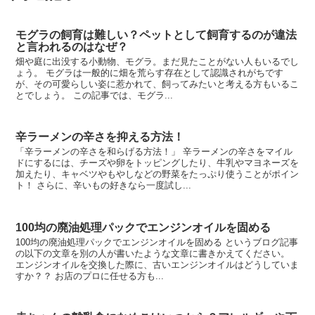
モグラの飼育は難しい？ペットとして飼育するのが違法
と言われるのはなぜ？
畑や庭に出没する小動物、モグラ。まだ見たことがない人もいるでし
ょう。 モグラは一般的に畑を荒らす存在として認識されがちです
が、その可愛らしい姿に惹かれて、飼ってみたいと考える方もいるこ
とでしょう。 この記事では、モグラ...
辛ラーメンの辛さを抑える方法！
「辛ラーメンの辛さを和らげる方法！」 辛ラーメンの辛さをマイル
ドにするには、チーズや卵をトッピングしたり、牛乳やマヨネーズを
加えたり、キャベツやもやしなどの野菜をたっぷり使うことがポイン
ト！ さらに、辛いもの好きなら一度試し...
100均の廃油処理パックでエンジンオイルを固める
100均の廃油処理パックでエンジンオイルを固める というブログ記事
の以下の文章を別の人が書いたような文章に書きかえてください。
エンジンオイルを交換した際に、古いエンジンオイルはどうしていま
すか？？ お店のプロに任せる方も...