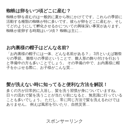
蜘蛛は卵をいつ頃どこに産む？
蜘蛛が卵を産むのは一般的に夏から秋にかけてです。これらの季節に
活動する種類の蜘蛛が特に多いです。彼らが卵をどこに産むか、そし
てどのようにして孵化させるかについての興味深い事実があります。
蜘蛛が産卵する時期はいつ頃？ 蜘蛛は主に...
お内裏様の帽子はどんな名前?
「お内裏様の帽子には一体、どんな名前がある？」 3月といえば雛祭
りの季節。 雛祭りの季節ということで、雛人形の飾り付けを行おう
と準備中の方も多いことでしょう。 その準備の中で、お内裏様に帽
子をかぶせる際に、お子様がこんな質...
髪が洗えない時に知ってると便利な方法を解説！
多くの方が日常的に入浴し、髪を洗う習慣が身についていますね。
日々の流れで髪を洗うことが当たり前になると、無意識に行っている
ことも多いでしょう。 ただし、常に同じ方法で髪を洗えるわけでは
ありません。 例えば風邪を引いたり、自然災害...
スポンサーリンク