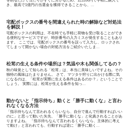
を削るだけで当たりがすぐに分かるため、1口200円で手軽に購入で
き、最高で1億円の当選金を獲得できることから、...
宅配ボックスの番号を間違えられた時の解除など対処法
を解説！
宅配ボックスの利用は、不在時でも手軽に荷物を受け取ることができ
る便利なサービスですが、時折番号の入力ミスが発生することもあり
ます。 ここでは、宅配ボックスの番号を誤って入力し、ロックされ
てしまって開かない場合の対処方法をご紹介いたしま...
松茸の生える条件や場所は？気温や木も関係してるの？
秋の味覚として知られる「松茸」は、本当に美味しいですよね。その
独特の風味はたまりません。 さて、マツタケ狩りに出かける際に気
になるのは、「松茸が実際に生える条件はあるのか？」ということで
しょう。 実際には、松茸が生える条件を知っ...
動かないと「指示待ち」動くと「勝手に動くな」と言わ
れなくなる方法
「指示待ちなんて言われるくらいなら、自分で進んで行動すればいい
のに」と思って動いた矢先、「勝手に動くな」と叱責されることがあ
りますよね。 「指示待ちなんて言われるくらいなら、主体的に考え
て動け」と言われても、行動すれば逆に「勝手に動く...