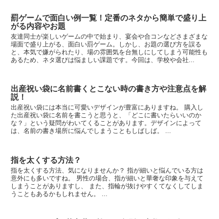
罰ゲームで面白い例一覧！定番のネタから簡単で盛り上
がる内容やお題
友達同士が楽しいゲームの中で始まり、宴会や合コンなどさまざまな
場面で盛り上がる、面白い罰ゲーム。しかし、お題の選び方を誤る
と、本気で嫌がられたり、場の雰囲気を台無しにしてしまう可能性も
あるため、ネタ選びは悩ましい課題です。今回は、学校や会社...
出産祝い袋に名前書くとこない時の書き方や注意点を解
説！
出産祝い袋には本当に可愛いデザインが豊富にありますね。 購入し
た出産祝い袋に名前を書こうと思うと、「どこに書いたらいいのか
な？」という疑問がわいてくることがあります。デザインによって
は、名前の書き場所に悩んでしまうこともしばしば。 ...
指を太くする方法？
指を太くする方法、気になりませんか？ 指が細いと悩んでいる方は
意外にも多いですね。 男性の場合、指が細いと華奢な印象を与えて
しまうことがありますし、 また、指輪が抜けやすくてなくしてしま
うこともあるかもしれません。 ...