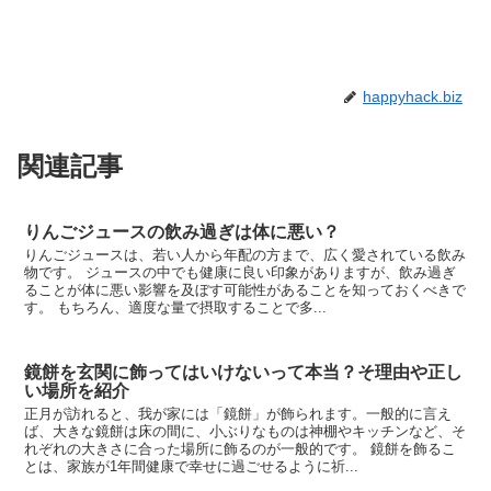
happyhack.biz
関連記事
りんごジュースの飲み過ぎは体に悪い？
りんごジュースは、若い人から年配の方まで、広く愛されている飲み
物です。 ジュースの中でも健康に良い印象がありますが、飲み過ぎ
ることが体に悪い影響を及ぼす可能性があることを知っておくべきで
す。 もちろん、適度な量で摂取することで多...
鏡餅を玄関に飾ってはいけないって本当？そ理由や正し
い場所を紹介
正月が訪れると、我が家には「鏡餅」が飾られます。一般的に言え
ば、大きな鏡餅は床の間に、小ぶりなものは神棚やキッチンなど、そ
れぞれの大きさに合った場所に飾るのが一般的です。 鏡餅を飾るこ
とは、家族が1年間健康で幸せに過ごせるように祈...