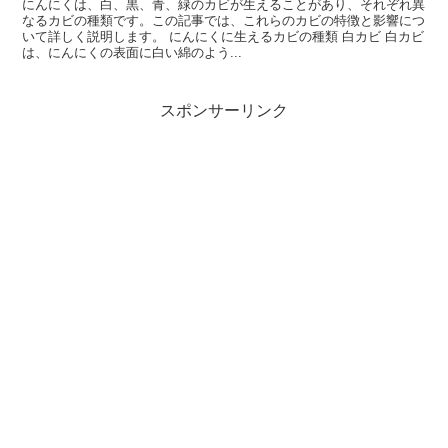
にんにくは、白、黒、青、緑のカビが生えることがあり、それぞれ異
なるカビの種類です。この記事では、これらのカビの特徴と影響につ
いて詳しく説明します。 にんにくに生えるカビの種類 白カビ 白カビ
は、にんにくの表面に白い綿のよう...
スポンサーリンク