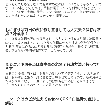
とうもろこしを楽しむ上でおすすめなのは、「ゆでとうもろこし」で
す。 1～2本ほどであれば、手軽に電子レンジを利用して済ませたい
ところですが、実際に電子レンジで加熱してみると、何だか美味しく
ないと感じたことはありませんか？ 電子レ...
おにぎりは前日の夜に作り置きしても大丈夫？保存は常
温？冷蔵庫？
おにぎりは前日の夜に作り置きしても大丈夫？保存は常温？冷蔵庫？
についてまとめます。 おにぎりを前日に作ると常温で何時間保存で
きる？ 前日に作るおにぎりを常温で保存する場合、長くても6時間、
暑い季節なら2時間が限界です。したがって、お...
まるごと冷凍弁当は食中毒の危険？解凍方法と持って行
き方
まるごと冷凍弁当とは、お弁当の新しいアイデアです。 この方法で
は、おかずとご飯を一緒に容器ごと凍らせてしまうので、朝のお弁当
作りが簡単になり、一度に多くのお弁当を仕込むことができます。
「これなら試してみたい！」と思うかもしれま...
ニンニクはカビが生えても食べてOK？白黒青の色別に
解説