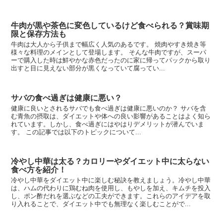
牛肉が黒や茶色に変色しているけど食べられる？賞味期
限と保存方法も
牛肉は大人から子供まで幅広く人気のあるです。 焼肉やすき焼き等
様々な料理のメインとして登場します。 そんな牛肉ですが、スーパ
ーで購入した時は鮮やかな赤色だったのに家に帰ってパックから取り
出すと目に見えない部分が黒くなっていて腐ってい...
サバの食べ過ぎは健康に悪い？
健康に良いとされるサバでも食べ過ぎは健康に悪いのか？ サバを含
む青魚の摂取は、ダイエットや体への良い影響があることはよく知ら
れています。しかし、食べ過ぎにはやはりデメリットが潜んでいま
す。 この記事では以下のトピックについて...
冷やし中華は太る？カロリーやダイエット中に太らない
食べ方を紹介！
冷やし中華をダイエット中に楽しむ秘訣を教えましょう。冷やし中華
は、ハムの代わりに鶏むね肉を使用し、もやしを加え、キムチを投入
し、ポン酢だれを選ぶなどの工夫ができます。これらのアイデアを取
り入れることで、ダイエット中でも無理なく楽しむことがで...