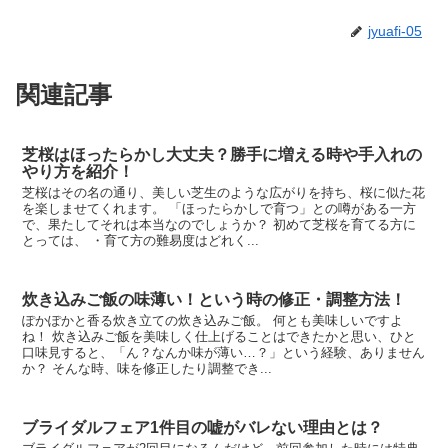
jyuafi-05
関連記事
芝桜はほったらかし大丈夫？勝手に増える時や手入れの
やり方を紹介！
芝桜はその名の通り、美しい芝生のような広がりを持ち、桜に似た花
を楽しませてくれます。 「ほったらかしで育つ」との噂がある一方
で、果たしてそれは本当なのでしょうか？ 初めて芝桜を育てる方に
とっては、 ・育て方の難易度はどれく...
炊き込みご飯の味薄い！という時の修正・調整方法！
ぽかぽかと香る炊き立ての炊き込みご飯。 何とも美味しいですよ
ね！ 炊き込みご飯を美味しく仕上げることはできたかと思い、ひと
口味見すると、「ん？なんか味が薄い…？」という経験、ありません
か？ そんな時、味を修正したり調整でき...
ブライダルフェア1件目の嘘がバレない理由とは？