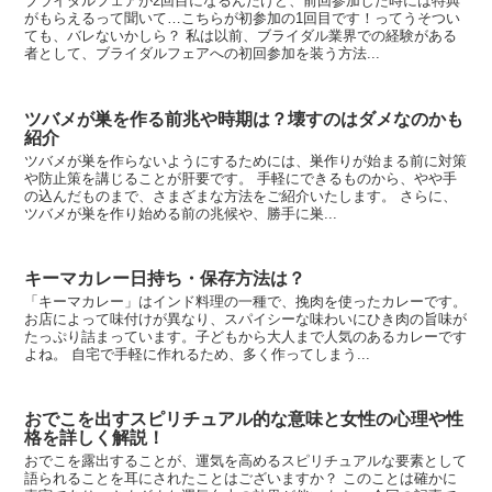
ブライダルフェアが2回目になるんだけど、前回参加した時には特典
がもらえるって聞いて…こちらが初参加の1回目です！ってうそつい
ても、バレないかしら？ 私は以前、ブライダル業界での経験がある
者として、ブライダルフェアへの初回参加を装う方法...
ツバメが巣を作る前兆や時期は？壊すのはダメなのかも
紹介
ツバメが巣を作らないようにするためには、巣作りが始まる前に対策
や防止策を講じることが肝要です。 手軽にできるものから、やや手
の込んだものまで、さまざまな方法をご紹介いたします。 さらに、
ツバメが巣を作り始める前の兆候や、勝手に巣...
キーマカレー日持ち・保存方法は？
「キーマカレー」はインド料理の一種で、挽肉を使ったカレーです。
お店によって味付けが異なり、スパイシーな味わいにひき肉の旨味が
たっぷり詰まっています。子どもから大人まで人気のあるカレーです
よね。 自宅で手軽に作れるため、多く作ってしまう...
おでこを出すスピリチュアル的な意味と女性の心理や性
格を詳しく解説！
おでこを露出することが、運気を高めるスピリチュアルな要素として
語られることを耳にされたことはございますか？ このことは確かに