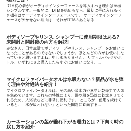
DTM初心者がオーディオインターフェースを導入すべき理由は至極
シンプルです。一般的に、DTMを始めるなら、最初に手に入れるべ
き機材はオーディオインターフェースです。 オーディオインターフ
ェースが欠かせない理由は、それがDTMのあらゆる...
ボディソープやリンス, シャンプーに使用期限はある?
未開封と開封後の両方を解説!
みなさん、日常生活でボディソープやリンス、シャンプーをお使いに
なったことがあるのではないでしょうか。ほとんどの方がお使いにな
っていると思いますよね。申し訳ありません。 リフィルパックやボ
トル、いずれにせよ購入したらすぐにお使いになり、...
マイクロファイバータオルは水吸わない？新品が水を弾
く理由や対処法を紹介！
マイクロファイバータオルは、その高い吸水力や素早い乾燥力で人気
を集めています。これらの特性により、髪や肌を迅速に乾燥させてく
れるため、入浴後などに非常に便利です。 ところが、使用を続けて
いると、「水が吸われない」といった問題に直面する...
カーネーションの茎が垂れ下がる理由とは？下向く時の
戻し方を紹介