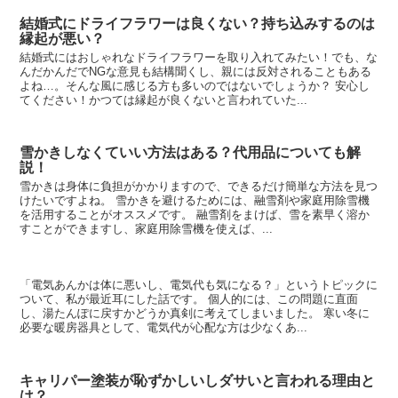
結婚式にドライフラワーは良くない？持ち込みするのは
縁起が悪い？
結婚式にはおしゃれなドライフラワーを取り入れてみたい！でも、な
んだかんだでNGな意見も結構聞くし、親には反対されることもある
よね…。そんな風に感じる方も多いのではないでしょうか？ 安心し
てください！かつては縁起が良くないと言われていた...
雪かきしなくていい方法はある？代用品についても解
説！
雪かきは身体に負担がかかりますので、できるだけ簡単な方法を見つ
けたいですよね。 雪かきを避けるためには、融雪剤や家庭用除雪機
を活用することがオススメです。 融雪剤をまけば、雪を素早く溶か
すことができますし、家庭用除雪機を使えば、...
「電気あんかは体に悪いし、電気代も気になる？」というトピックに
ついて、私が最近耳にした話です。 個人的には、この問題に直面
し、湯たんぽに戻すかどうか真剣に考えてしまいました。 寒い冬に
必要な暖房器具として、電気代が心配な方は少なくあ...
キャリパー塗装が恥ずかしいしダサいと言われる理由と
は？