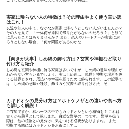
こうした人混みが苦手な人たちの気持ちや特徴...
実家に帰らない人の特徴は？その理由やよく使う言い訳
はこれ！
友達や知人の中で、なかなか実家に帰ろうとしない人がいませんか？
その人を見て、「一体何が原因で帰りたがらないのだろう？」と疑問
に思ったことはありませんか？ また、恋人やパートナーが実家に戻
ろうとしない場合、「何か問題があるのかな...
【向きが大事】しめ縄の飾り方は？玄関や神棚など取り
付け方も紹介
しめ縄を玄関や神棚に飾る家庭は多いですが、しめ縄の意味や理由が
わからない方もいるでしょう。実はしめ縄は、現世と神聖な場所を隔
てる結界とされ、厄払いや幸福を願うために飾られます。この記事で
は、しめ縄の意味や種類、飾り方や実際の取り付け方法、そ...
カキドオシの見分け方は？ホトケノザとの違いや食べ方
も詳しく解説！
ご存知ですか、和ハーブの中でもカキドオシという植物を？ これは
古くから薬草として親しまれ、身近な野草の一つです。 野草を扱う
際は、他の植物との見分けに気をつける必要がありますね。 また、
摂取する際にはカキドオシをお茶にして...