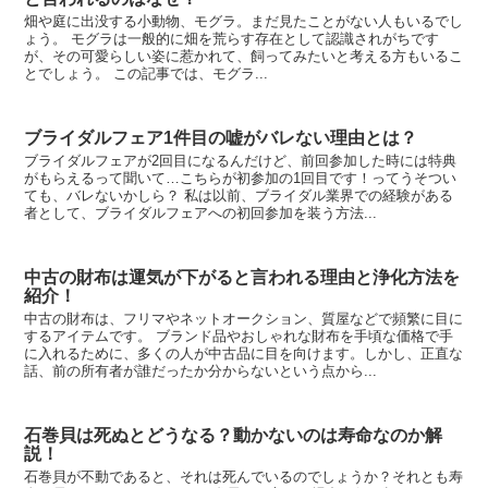
畑や庭に出没する小動物、モグラ。まだ見たことがない人もいるでし
ょう。 モグラは一般的に畑を荒らす存在として認識されがちです
が、その可愛らしい姿に惹かれて、飼ってみたいと考える方もいるこ
とでしょう。 この記事では、モグラ...
ブライダルフェア1件目の嘘がバレない理由とは？
ブライダルフェアが2回目になるんだけど、前回参加した時には特典
がもらえるって聞いて…こちらが初参加の1回目です！ってうそつい
ても、バレないかしら？ 私は以前、ブライダル業界での経験がある
者として、ブライダルフェアへの初回参加を装う方法...
中古の財布は運気が下がると言われる理由と浄化方法を
紹介！
中古の財布は、フリマやネットオークション、質屋などで頻繁に目に
するアイテムです。 ブランド品やおしゃれな財布を手頃な価格で手
に入れるために、多くの人が中古品に目を向けます。しかし、正直な
話、前の所有者が誰だったか分からないという点から...
石巻貝は死ぬとどうなる？動かないのは寿命なのか解
説！
石巻貝が不動であると、それは死んでいるのでしょうか？それとも寿