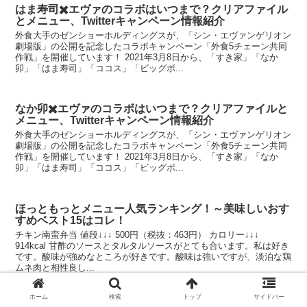
はま寿司✖️エヴァのコラボはいつまで？クリアファイル
とメニュー、Twitterキャンペーン情報紹介
外食大手のゼンショーホルディングスが、「シン・エヴァンゲリオン
劇場版」の公開を記念したコラボキャンペーン「外食5チェーン共同
作戦」を開催しています！ 2021年3月8日から、「すき家」「なか
卯」「はま寿司」「ココス」「ビッグボ...
なか卯✖️エヴァのコラボはいつまで？クリアファイルと
メニュー、Twitterキャンペーン情報紹介
外食大手のゼンショーホルディングスが、「シン・エヴァンゲリオン
劇場版」の公開を記念したコラボキャンペーン「外食5チェーン共同
作戦」を開催しています！ 2021年3月8日から、「すき家」「なか
卯」「はま寿司」「ココス」「ビッグボ...
ほっともっとメニュー人気ランキング！～美味しいおす
すめベスト15はコレ！
チキン南蛮弁当 値段↓↓↓ 500円（税抜：463円） カロリー↓↓↓
914kcal 甘酢のソースとタルタルソースがとても合います。私は好き
です。酸味が強めなところが好きです。酸味は強いですが、淡泊な鶏
ムネ肉と相性良し...
ホーム
検索
トップ
サイドバー