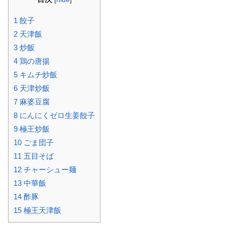
1
餃子
2
天津飯
3
炒飯
4
鶏の唐揚
5
キムチ炒飯
6
天津炒飯
7
麻婆豆腐
8
にんにくゼロ生姜餃子
9
極王炒飯
10
ごま団子
11
五目そば
12
チャーシュー麺
13
中華飯
14
酢豚
15
極王天津飯