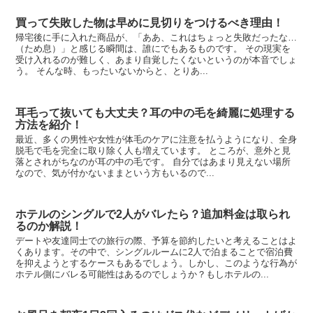
買って失敗した物は早めに見切りをつけるべき理由！
帰宅後に手に入れた商品が、「ああ、これはちょっと失敗だったな…
（ため息）」と感じる瞬間は、誰にでもあるものです。 その現実を
受け入れるのが難しく、あまり自覚したくないというのが本音でしょ
う。 そんな時、もったいないからと、とりあ...
耳毛って抜いても大丈夫？耳の中の毛を綺麗に処理する
方法を紹介！
最近、多くの男性や女性が体毛のケアに注意を払うようになり、全身
脱毛で毛を完全に取り除く人も増えています。 ところが、意外と見
落とされがちなのが耳の中の毛です。 自分ではあまり見えない場所
なので、気が付かないままという方もいるので...
ホテルのシングルで2人がバレたら？追加料金は取られ
るのか解説！
デートや友達同士での旅行の際、予算を節約したいと考えることはよ
くあります。その中で、シングルルームに2人で泊まることで宿泊費
を抑えようとするケースもあるでしょう。しかし、このような行為が
ホテル側にバレる可能性はあるのでしょうか？もしホテルの...