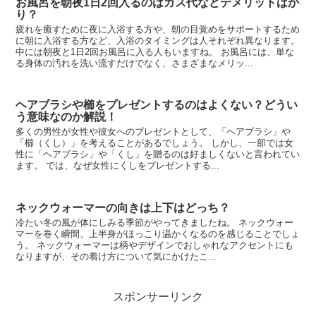
お風呂を朝夜1日2回入るのはガス代などデメリットばか
り？
疲れを癒すために夜に入浴する方や、朝の目覚めをサポートするため
に朝に入浴する方など、入浴のタイミングは人それぞれ異なります。
中には朝夜と1日2回お風呂に入る人もいますね。 お風呂には、単な
る身体の汚れを洗い流すだけでなく、さまざまなメリッ...
ヘアブラシや櫛をプレゼントするのはよくない？どうい
う意味なのか解説！
多くの男性が女性や彼女へのプレゼントとして、「ヘアブラシ」や
「櫛（くし）」を考えることがあるでしょう。 しかし、一部では女
性に「ヘアブラシ」や「くし」を贈るのは好ましくないと言われてい
ます。 では、なぜ女性にくしをプレゼントする...
ネックウォーマーの向きは上下はどっち？
冷たい冬の風が体にしみる季節がやってきましたね。 ネックウォー
マーを巻く瞬間、上半身がほっこり温かくなるのを感じることでしょ
う。 ネックウォーマーは柄やデザインでおしゃれなアクセントにも
なりますが、その着け方について気にかけたこ...
スポンサーリンク