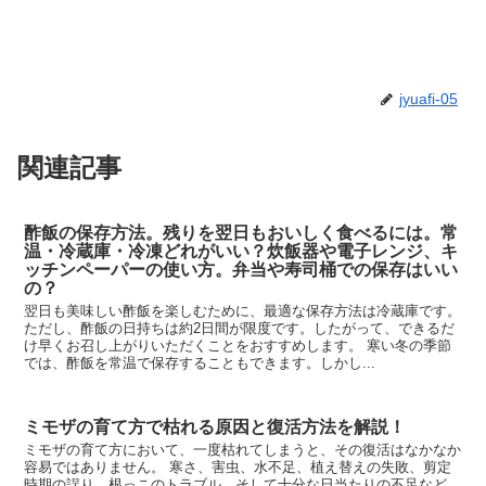
jyuafi-05
関連記事
酢飯の保存方法。残りを翌日もおいしく食べるには。常
温・冷蔵庫・冷凍どれがいい？炊飯器や電子レンジ、キ
ッチンペーパーの使い方。弁当や寿司桶での保存はいい
の？
翌日も美味しい酢飯を楽しむために、最適な保存方法は冷蔵庫です。
ただし、酢飯の日持ちは約2日間が限度です。したがって、できるだ
け早くお召し上がりいただくことをおすすめします。 寒い冬の季節
では、酢飯を常温で保存することもできます。しかし...
ミモザの育て方で枯れる原因と復活方法を解説！
ミモザの育て方において、一度枯れてしまうと、その復活はなかなか
容易ではありません。 寒さ、害虫、水不足、植え替えの失敗、剪定
時期の誤り、根っこのトラブル、そして十分な日当たりの不足など