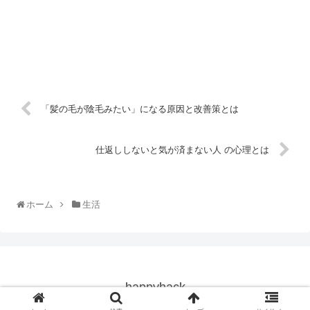
「髪の毛が陰毛みたい」になる原因と改善策とは
仕返ししないと気が済まない人 の心理とは
ホーム
生活
happyhack
© 2018 happyhack.