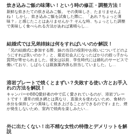
炊き込みご飯の味薄い！という時の修正・調整方法！
新鮮な炊きたての炊き込みご飯。 その美味しさ、たまりませんよ
ね！ しかし、炊き込みご飯を試食した際に、「あれ？ちょっと薄
味？」と感じたことはありませんか？ そんな時、ちょっとした調整
で美味しく食べられる方法があれば素晴らし...
結婚式では兄弟姉妹は何をすればいいのか解説！
「兄の結婚式に参加する際、妹の当日の役割やお祝いについてどのよ
うにすれば良いのか？」と、最近社会人になったばかりの姪っ子から
質問が寄せられました。彼女は以前、学生時代には婚礼のサービスで
働いており、しばらくは親族案内係も担当していました。し...
溶岩プレートで焼くとまずい？失敗する使い方とお手入
れの方法を解説！
キャンパーやBBQ愛好者の中で広く愛されているのが、溶岩プレー
トです！ 通常の焼き網とは異なり、直接火を使わないため、食材の
水分を保持しつつ美味しく焼き上げることができるのです♪ また、煙
が発生しないため、室内で焼肉を楽しみたい...
外に出たくない！出不精な女性の特徴とデメリットを解
説