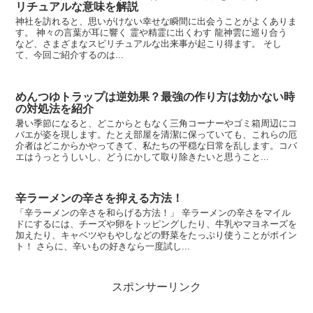
リチュアルな意味を解説
神社を訪れると、思いがけない幸せな瞬間に出会うことがよくありま
す。 神々の言葉が耳に響く 霊や精霊に出くわす 龍神雲に巡り合う
など、さまざまなスピリチュアルな出来事が起こり得ます。 そし
て、今回ご紹介するのは...
めんつゆトラップは逆効果？最強の作り方は効かない時
の対処法を紹介
暑い季節になると、どこからともなく三角コーナーやゴミ箱周辺にコ
バエが姿を現します。たとえ部屋を清潔に保っていても、これらの厄
介者はどこからかやってきて、私たちの平穏な日常を乱します。コバ
エはうっとうしいし、どうにかして取り除きたいと思うこと...
辛ラーメンの辛さを抑える方法！
「辛ラーメンの辛さを和らげる方法！」 辛ラーメンの辛さをマイル
ドにするには、チーズや卵をトッピングしたり、牛乳やマヨネーズを
加えたり、キャベツやもやしなどの野菜をたっぷり使うことがポイン
ト！ さらに、辛いもの好きなら一度試し...
スポンサーリンク