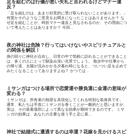
足を組むのは行儀が悪い失礼と言われるけどマナー違
反？
「足を組むのは、あまり好意的に受け取られないことがあります。」
何度かそのようなご意見をお聞きになったことはありませんか？ な
ぜ足を組むことが、時折マナー違反と見なされるのか、その理由につ
いて考えたことはありますか？ 今回...
夜の神社は危険？行ってはいけないやスピリチュアルと
の関係を解説！
身の回りに神社が点在し、日常の中で気軽に訪れることができること
は、多くの人にとって馴染み深い光景でしょう。 散歩中や仕事から
の帰り道、太陽が沈みかかる夕暮れ時になると、ついつい足を止めて
みたくなることってありますよね？ かつては...
ミサンガはつける場所で恋愛運や勝負運に金運の意味が
変わる？
ミサンガは、所有者の熱望を具現化してくれる特別な装身具です。
通常、私たちは手首にミサンガを巻くことが一般的だと思いますが、
実は、その装着場所によって異なる効果が期待できるのです。 ミサ
ンガの効果は、あなたの主要な使う手と足に基...
神社で結婚式に遭遇するのは幸運？花嫁を見かけるスピ