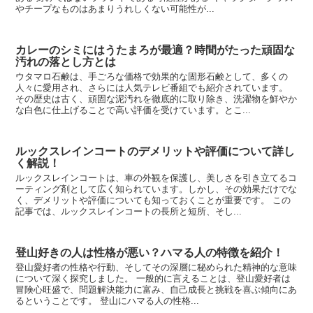
やチープなものはあまりうれしくない可能性が...
カレーのシミにはうたまろが最適？時間がたった頑固な
汚れの落とし方とは
ウタマロ石鹸は、手ごろな価格で効果的な固形石鹸として、多くの
人々に愛用され、さらには人気テレビ番組でも紹介されています。
その歴史は古く、頑固な泥汚れを徹底的に取り除き、洗濯物を鮮やか
な白色に仕上げることで高い評価を受けています。とこ...
ルックスレインコートのデメリットや評価について詳し
く解説！
ルックスレインコートは、車の外観を保護し、美しさを引き立てるコ
ーティング剤として広く知られています。しかし、その効果だけでな
く、デメリットや評価についても知っておくことが重要です。 この
記事では、ルックスレインコートの長所と短所、そし...
登山好きの人は性格が悪い？ハマる人の特徴を紹介！
登山愛好者の性格や行動、そしてその深層に秘められた精神的な意味
について深く探究しました。 一般的に言えることは、登山愛好者は
冒険心旺盛で、問題解決能力に富み、自己成長と挑戦を喜ぶ傾向にあ
るということです。 登山にハマる人の性格...