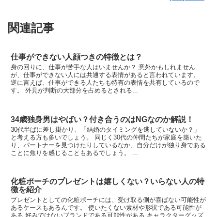
関連記事
仕事ができない人顔つきの特徴とは？
身の回りに、仕事が苦手な人はいませんか？ 意外かもしれません
が、仕事ができない人には共通する表情があると言われています。
逆に言えば、仕事ができる人たちも特有の表情を共有しているので
す。 外見が判断の大部分を占めるとされる...
34歳独身男はやばい？付き合うのはNGなのか解説！
30代半ばに差し掛かり、「結婚のタイミングを逃していないか？」
と考える方も多いでしょう。 同じく30代の仲間たちが家庭を築いた
り、パートナーを見つけたりしているなか、自分だけが独り身である
ことに焦りを感じることもあるでしょう。 ...
化粧ポーチのプレゼントは嬉しくない？いらない人の特
徴を紹介
プレゼントとしての化粧ポーチには、受け取る側が喜ばない可能性が
あるケースもあるんです。 使いたくない素材や形状である可能性が
ある 好みではないブランドである可能性がある キャラクターグッズ