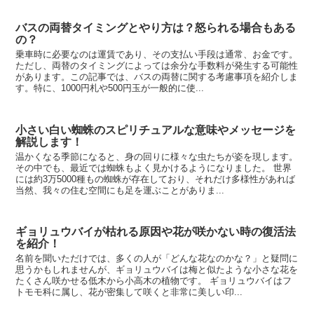
バスの両替タイミングとやり方は？怒られる場合もある
の？
乗車時に必要なのは運賃であり、その支払い手段は通常、お金です。
ただし、両替のタイミングによっては余分な手数料が発生する可能性
があります。この記事では、バスの両替に関する考慮事項を紹介しま
す。特に、1000円札や500円玉が一般的に使...
小さい白い蜘蛛のスピリチュアルな意味やメッセージを
解説します！
温かくなる季節になると、身の回りに様々な虫たちが姿を現します。
その中でも、最近では蜘蛛もよく見かけるようになりました。 世界
には約3万5000種もの蜘蛛が存在しており、それだけ多様性があれば
当然、我々の住む空間にも足を運ぶことがありま...
ギョリュウバイが枯れる原因や花が咲かない時の復活法
を紹介！
名前を聞いただけでは、多くの人が「どんな花なのかな？」と疑問に
思うかもしれませんが、ギョリュウバイは梅と似たような小さな花を
たくさん咲かせる低木から小高木の植物です。 ギョリュウバイはフ
トモモ科に属し、花が密集して咲くと非常に美しい印...