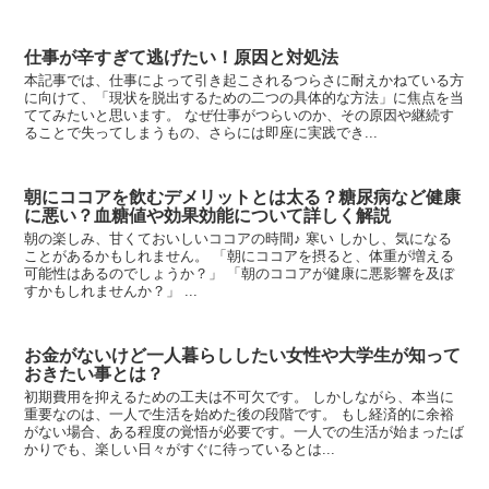
仕事が辛すぎて逃げたい！原因と対処法
本記事では、仕事によって引き起こされるつらさに耐えかねている方
に向けて、「現状を脱出するための二つの具体的な方法」に焦点を当
ててみたいと思います。 なぜ仕事がつらいのか、その原因や継続す
ることで失ってしまうもの、さらには即座に実践でき...
朝にココアを飲むデメリットとは太る？糖尿病など健康
に悪い？血糖値や効果効能について詳しく解説
朝の楽しみ、甘くておいしいココアの時間♪ 寒い しかし、気になる
ことがあるかもしれません。 「朝にココアを摂ると、体重が増える
可能性はあるのでしょうか？」 「朝のココアが健康に悪影響を及ぼ
すかもしれませんか？」 ...
お金がないけど一人暮らししたい女性や大学生が知って
おきたい事とは？
初期費用を抑えるための工夫は不可欠です。 しかしながら、本当に
重要なのは、一人で生活を始めた後の段階です。 もし経済的に余裕
がない場合、ある程度の覚悟が必要です。一人での生活が始まったば
かりでも、楽しい日々がすぐに待っているとは...