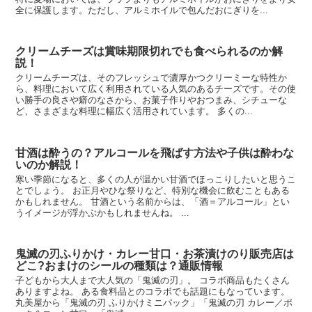
全に保護します。ただし、アルミホイルで包んだおにぎりを...
クリームチーズは賞味期限切れでも食べられるのか解
説！
クリームチーズは、そのフレッシュで濃厚かつクリーミーな特性か
ら、料理において広く利用されている人気のあるチーズです。その使
い勝手の良さや癖のなさから、お菓子作りやおつまみ、シチューな
ど、さまざまな料理に幅広く活用されています。 多くの...
甘酒は酔うの？アルコールを飛ばす方法や子供は酔わな
いのか解説！
寒い季節になると、多くの人が温かい甘酒でほっこりしたいと思うこ
とでしょう。 お正月やひな祭りなど、特別な機会に飲むこともある
かもしれません。 甘酒という名前からは、「酒＝アルコール」とい
うイメージが浮かぶかもしれませんね。 ...
鬼滅の刃ふりかけ・カレー甘口・お茶漬けのり販売店は
どこ?おまけのシールの種類は？通販情報
子どもから大人まで大人気の「鬼滅の刃」。 コラボ商品もたくさん
ありますよね。 ある食料品とのコラボでも話題にもなっています。
丸美屋から「鬼滅の刃 ふりかけミニパック」「鬼滅の刃 カレー／ポ