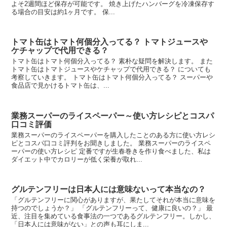
よそ2週間ほど保存が可能です。 焼き上げたハンバーグを冷凍保存す
る場合の目安は約1ヶ月です。 保...
トマト缶はトマト何個分入ってる？ トマトジュースや
ケチャップで代用できる？
トマト缶はトマト何個分入ってる？ 素朴な疑問を解決します。 また
トマト缶はトマトジュースやケチャップで代用できる？ についても
考察していきます。 トマト缶はトマト何個分入ってる？ スーパーや
食品店で見かけるトマト缶は、...
業務スーパーのライスペーパー～使い方レシピとコスパ
口コミ評価
業務スーパーのライスペーパーを購入したことのある方に使い方レシ
ピとコスパ口コミ評判をお聞きしました。 業務スーパーのライスペ
ーパーの使い方レシピ 定番ですが生春巻きを作り食べました、私は
ダイエット中でカロリーが低く栄養が取れ...
グルテンフリーは日本人には意味ないって本当なの？
「グルテンフリーに関心がありますが、果たしてそれが本当に意味を
持つのでしょうか？」 「グルテンフリーって、健康に良いの？」 最
近、注目を集めている食事法の一つであるグルテンフリー。しかし、
「日本人には意味がない」との声も耳にしま...