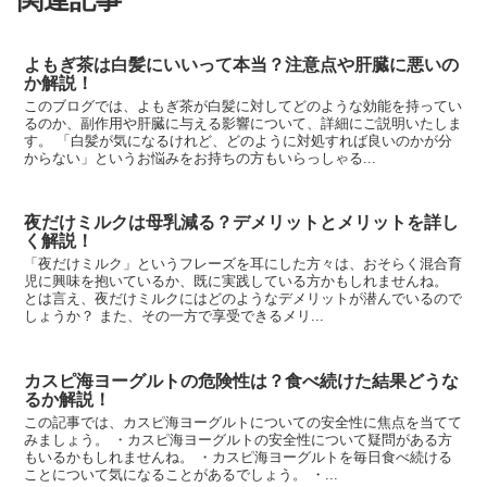
よもぎ茶は白髪にいいって本当？注意点や肝臓に悪いの
か解説！
このブログでは、よもぎ茶が白髪に対してどのような効能を持ってい
るのか、副作用や肝臓に与える影響について、詳細にご説明いたしま
す。 「白髪が気になるけれど、どのように対処すれば良いのかが分
からない」というお悩みをお持ちの方もいらっしゃる...
夜だけミルクは母乳減る？デメリットとメリットを詳し
く解説！
「夜だけミルク」というフレーズを耳にした方々は、おそらく混合育
児に興味を抱いているか、既に実践している方かもしれませんね。
とは言え、夜だけミルクにはどのようなデメリットが潜んでいるので
しょうか？ また、その一方で享受できるメリ...
カスピ海ヨーグルトの危険性は？食べ続けた結果どうな
るか解説！
この記事では、カスピ海ヨーグルトについての安全性に焦点を当てて
みましょう。 ・カスピ海ヨーグルトの安全性について疑問がある方
もいるかもしれませんね。 ・カスピ海ヨーグルトを毎日食べ続ける
ことについて気になることがあるでしょう。 ・...