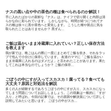
ナスの黒い点や中の茶色の種は食べられるのか解説！
手に入れたばかりの新鮮な『ナス』は、ナイフで切り開くと内部は清
らかな白に彩られています。 しかしながら、時間が経つにつれてナ
スの種は徐々に黒や茶色へと変化します。 こうした種や斑点に気を
取られたことはありませんか？ 黒ずん...
ご飯は温かいまま冷蔵庫に入れていい？正しい保存方法
を教えます
我が家では、晩ごはんの際に一度にまとめてご飯を炊き、それをラッ
プで包んで小分けに保存しています。 友達のママに「ご飯を温かい
まま冷蔵庫に入れるのはダメだよ」と言われたことがあります。果た
してこれは本当なのでしょうか？ ご飯の保存...
ごぼうの中にすが入ってスカスカ！腐ってる？食べても
大丈夫？原因と対処法を解説
多くの人が経験するであろうごぼうの中にすが入り、スカスカになっ
てしまう問題についてお話ししましょう。この現象は一般的に「すが
入り」と呼ばれ、今回の記事では、その原因や解決策について詳しく
説明してみたいと思います。 ごぼうの中がスカ...