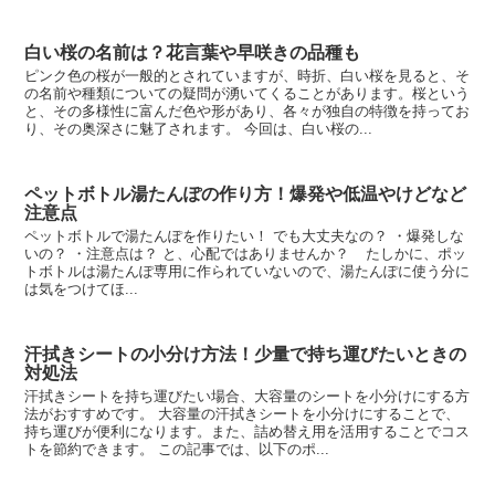
白い桜の名前は？花言葉や早咲きの品種も
ピンク色の桜が一般的とされていますが、時折、白い桜を見ると、そ
の名前や種類についての疑問が湧いてくることがあります。桜という
と、その多様性に富んだ色や形があり、各々が独自の特徴を持ってお
り、その奥深さに魅了されます。 今回は、白い桜の...
ペットボトル湯たんぽの作り方！爆発や低温やけどなど
注意点
ペットボトルで湯たんぽを作りたい！ でも大丈夫なの？ ・爆発しな
いの？ ・注意点は？ と、心配ではありませんか？ たしかに、ポッ
トボトルは湯たんぽ専用に作られていないので、湯たんぽに使う分に
は気をつけてほ...
汗拭きシートの小分け方法！少量で持ち運びたいときの
対処法
汗拭きシートを持ち運びたい場合、大容量のシートを小分けにする方
法がおすすめです。 大容量の汗拭きシートを小分けにすることで、
持ち運びが便利になります。また、詰め替え用を活用することでコス
トを節約できます。 この記事では、以下のポ...