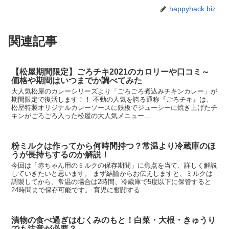
happyhack.biz
関連記事
【松屋期間限定】ごろチキ2021のカロリーや口コミ～
価格や期間はいつまでか調べてみた
大人気松屋のカレーシリーズより「ごろごろ煮込みチキンカレー」が
期間限定で復活します！！ 不動の人気を誇る通称『ごろチキ』は、
松屋特製オリジナルカレーソースに鉄板でジューシーに焼き上げたチ
キンがごろごろ入った松屋の大人気メニュー...
粉ミルクは作ってから何時間持つ？常温より冷蔵庫のほ
うが長持ちするのか解説！
今回は「赤ちゃん用のミルクの保存期間」に焦点を当て、詳しく解説
していきたいと思います。 まず結論からお伝えしますと、ミルクは
調製してから、常温の場合は2時間、冷蔵庫で5度以下に保管すると
24時間まで保存可能です。 育児に奮闘する...
漬物の食べ過ぎはむくみのもと！白菜・大根・きゅうり
でも注意が必要？