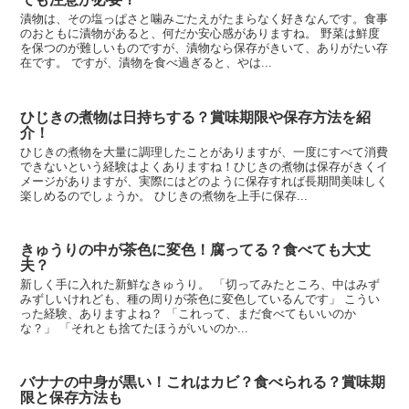
漬物は、その塩っぱさと噛みごたえがたまらなく好きなんです。食事
のおともに漬物があると、何だか安心感がありますね。 野菜は鮮度
を保つのが難しいものですが、漬物なら保存がきいて、ありがたい存
在です。 ですが、漬物を食べ過ぎると、やは...
ひじきの煮物は日持ちする？賞味期限や保存方法を紹
介！
ひじきの煮物を大量に調理したことがありますが、一度にすべて消費
できないという経験はよくありますね！ひじきの煮物は保存がきくイ
メージがありますが、実際にはどのように保存すれば長期間美味しく
楽しめるのでしょうか。 ひじきの煮物を上手に保存...
きゅうりの中が茶色に変色！腐ってる？食べても大丈
夫？
新しく手に入れた新鮮なきゅうり。 「切ってみたところ、中はみず
みずしいけれども、種の周りが茶色に変色しているんです」 こうい
った経験、ありますよね？ 「これって、まだ食べてもいいのか
な？」 「それとも捨てたほうがいいのか...
バナナの中身が黒い！これはカビ？食べられる？賞味期
限と保存方法も