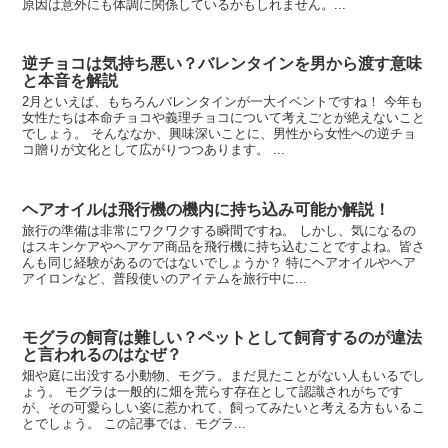
原因は意外にも体調に関係しているかもしれません。...
逆チョコは気持ち悪い？バレンタインを男から渡す意味
と本音を解説
2月といえば、もちろんバレンタインが一大イベントですね！ 今年も
女性たちは本命チョコや義理チョコについて考えごとが絶えないこと
でしょう。 そんななか、興味深いことに、男性から女性への逆チョ
コ贈りが文化として広がりつつあります。 ...
ヘアオイルは飛行機の機内に持ち込み可能か解説！
旅行の準備は非常にワクワクする瞬間ですね。 しかし、気になるの
はスキンケアやヘアケア商品を飛行機に持ち込むことですよね。皆さ
んも同じ経験があるのではないでしょうか？ 特にヘアオイルやヘア
アイロンなど、普段使いのアイテムを旅行中に...
モグラの飼育は難しい？ペットとして飼育するのが違法
と言われるのはなぜ？
畑や庭に出没する小動物、モグラ。まだ見たことがない人もいるでし
ょう。 モグラは一般的に畑を荒らす存在として認識されがちです
が、その可愛らしい姿に惹かれて、飼ってみたいと考える方もいるこ
とでしょう。 この記事では、モグラ...