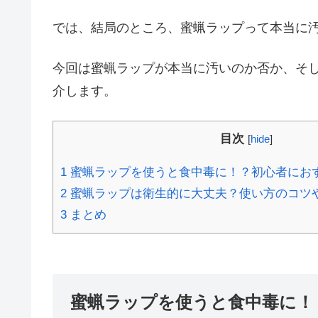
では、結局のところ、蜜蝋ラップって本当に
今回は蜜蝋ラップが本当に汚いのか否か、そ
介します。
目次
[
hide
]
1
蜜蝋ラップを使うと食中毒に！？初心者にお
2
蜜蝋ラップは衛生的に大丈夫？使い方のコツ
3
まとめ
蜜蝋ラップを使うと食中毒に！