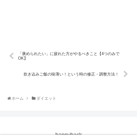
「褒められたい」に疲れた方がやるべきこと【4つのみで
OK】
炊き込みご飯の味薄い！という時の修正・調整方法！
ホーム
ダイエット
happyhack