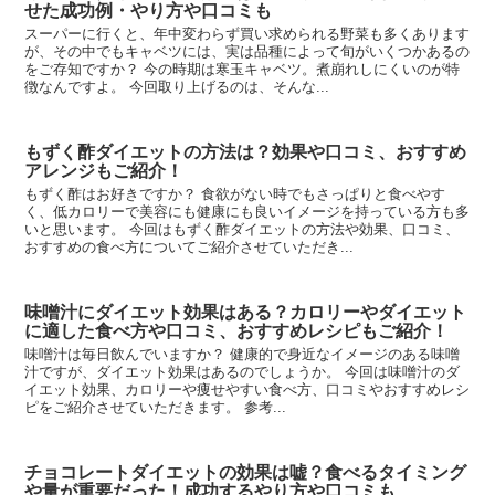
せた成功例・やり方や口コミも
スーパーに行くと、年中変わらず買い求められる野菜も多くあります
が、その中でもキャベツには、実は品種によって旬がいくつかあるの
をご存知ですか？ 今の時期は寒玉キャベツ。煮崩れしにくいのが特
徴なんですよ。 今回取り上げるのは、そんな...
もずく酢ダイエットの方法は？効果や口コミ、おすすめ
アレンジもご紹介！
もずく酢はお好きですか？ 食欲がない時でもさっぱりと食べやす
く、低カロリーで美容にも健康にも良いイメージを持っている方も多
いと思います。 今回はもずく酢ダイエットの方法や効果、口コミ、
おすすめの食べ方についてご紹介させていただき...
味噌汁にダイエット効果はある？カロリーやダイエット
に適した食べ方や口コミ、おすすめレシピもご紹介！
味噌汁は毎日飲んでいますか？ 健康的で身近なイメージのある味噌
汁ですが、ダイエット効果はあるのでしょうか。 今回は味噌汁のダ
イエット効果、カロリーや痩せやすい食べ方、口コミやおすすめレシ
ピをご紹介させていただきます。 参考...
チョコレートダイエットの効果は嘘？食べるタイミング
や量が重要だった！成功するやり方や口コミも